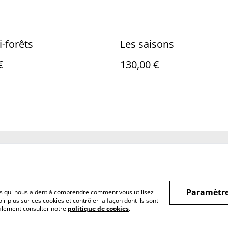
i-forêts
Les saisons
€
130,00 €
Legal Terms
Privacy Policy
Cookie 
Paramètre
hiers qui nous aident à comprendre comment vous utilisez
r plus sur ces cookies et contrôler la façon dont ils sont
galement consulter notre
politique de cookies
.