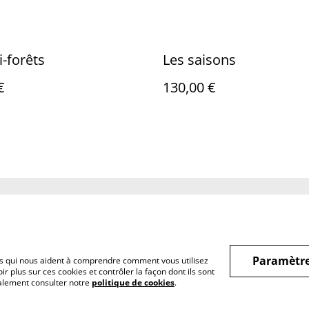
i-forêts
Les saisons
€
130,00 €
Legal Terms
Privacy Policy
Cookie 
Paramètre
hiers qui nous aident à comprendre comment vous utilisez
r plus sur ces cookies et contrôler la façon dont ils sont
galement consulter notre
politique de cookies
.